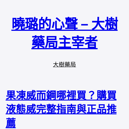
曉璐的心聲 – 大樹
藥局主宰者
大樹藥局
果凍威而鋼哪裡買？購買
液態威完整指南與正品推
薦