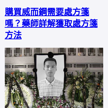
購買威而鋼需要處方箋
嗎？藥師詳解獲取處方箋
方法