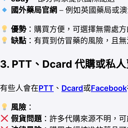
國外藥局官網
– 例如英國藥局或
優勢
：購買方便，可選擇無需處方
缺點
：有買到仿冒藥的風險，且無
3. PTT、Dcard 代購或私
有些人會在
PTT
、
Dcard
或
Facebook
風險
：
假貨問題
：許多代購來源不明，可