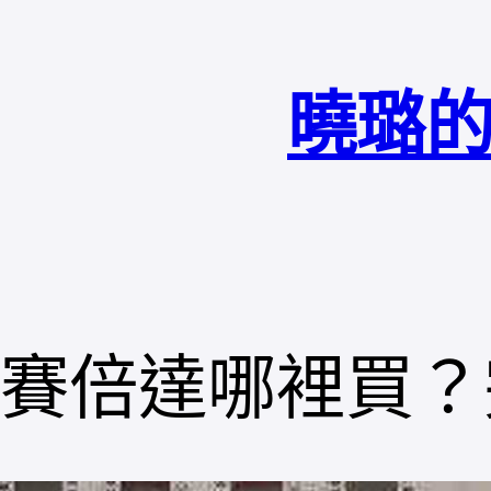
跳
至
曉璐的
主
要
內
容
賽倍達哪裡買？