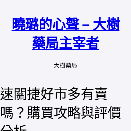
跳
至
曉璐的心聲 – 大樹
主
要
內
藥局主宰者
容
大樹藥局
速關捷好市多有賣
嗎？購買攻略與評價