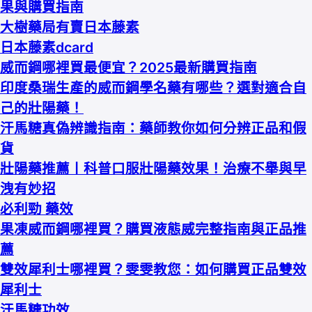
果與購買指南
大樹藥局有賣日本藤素
日本藤素dcard
威而鋼哪裡買最便宜？2025最新購買指南
印度桑瑞生產的威而鋼學名藥有哪些？選對適合自
己的壯陽藥！
汗馬糖真偽辨識指南：藥師教你如何分辨正品和假
貨
壯陽藥推薦丨科普口服壯陽藥效果！治療不舉與早
洩有妙招
必利勁 藥效
果凍威而鋼哪裡買？購買液態威完整指南與正品推
薦
雙效犀利士哪裡買？雯雯教您：如何購買正品雙效
犀利士
汗馬糖功效