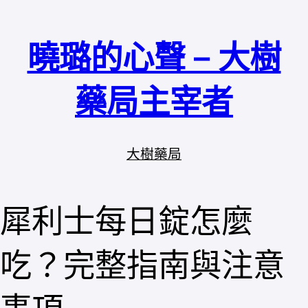
跳
至
曉璐的心聲 – 大樹
主
要
內
藥局主宰者
容
大樹藥局
犀利士每日錠怎麼
吃？完整指南與注意