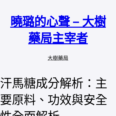
跳
至
曉璐的心聲 – 大樹
主
要
內
藥局主宰者
容
大樹藥局
汗馬糖成分解析：主
要原料、功效與安全