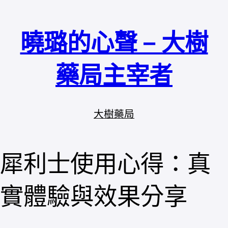
跳
至
曉璐的心聲 – 大樹
主
要
內
藥局主宰者
容
大樹藥局
犀利士使用心得：真
實體驗與效果分享