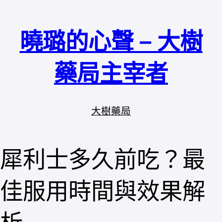
跳
至
曉璐的心聲 – 大樹
主
要
內
藥局主宰者
容
大樹藥局
犀利士多久前吃？最
佳服用時間與效果解