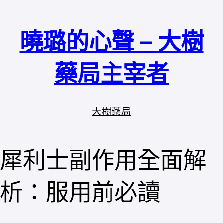
跳
至
曉璐的心聲 – 大樹
主
要
內
藥局主宰者
容
大樹藥局
犀利士副作用全面解
析：服用前必讀