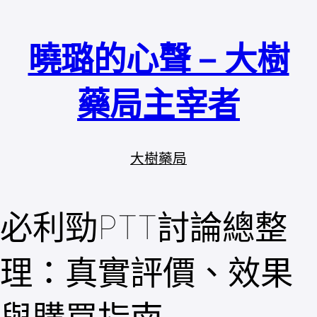
跳
至
曉璐的心聲 – 大樹
主
要
內
藥局主宰者
容
大樹藥局
必利勁PTT討論總整
理：真實評價、效果