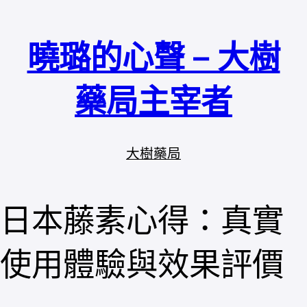
跳
至
曉璐的心聲 – 大樹
主
要
內
藥局主宰者
容
大樹藥局
日本藤素心得：真實
使用體驗與效果評價