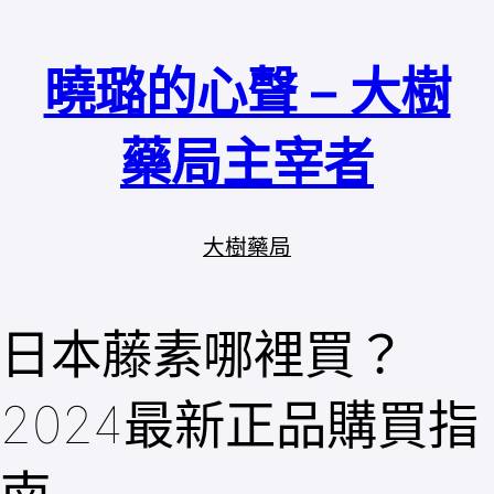
跳
至
曉璐的心聲 – 大樹
主
要
內
藥局主宰者
容
大樹藥局
日本藤素哪裡買？
2024最新正品購買指