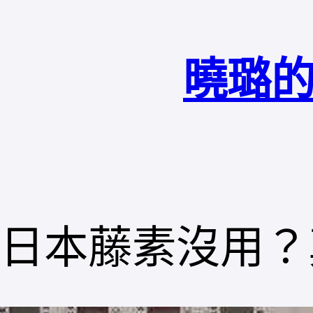
跳
至
曉璐的
主
要
內
容
日本藤素沒用？