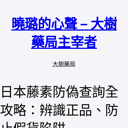
跳
至
曉璐的心聲 – 大樹
主
要
內
藥局主宰者
容
大樹藥局
日本藤素防偽查詢全
攻略：辨識正品、防