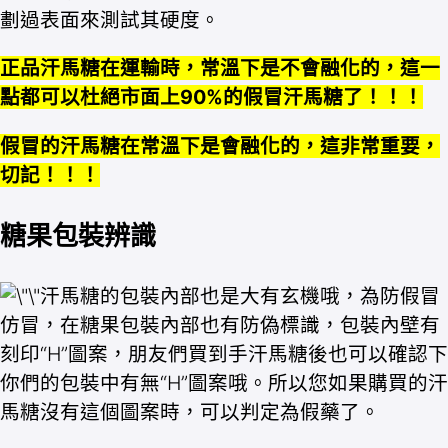
劃過表面來測試其硬度。
正品汗馬糖在運輸時，常溫下是不會融化的，這一
點都可以杜絕市面上90%的假冒汗馬糖了！！！
假冒的汗馬糖在常溫下是會融化的，這非常重要，
切記！！！
糖果包裝辨識
汗馬糖的包裝內部也是大有玄機哦，為防假冒
仿冒，在糖果包裝內部也有防偽標識，包裝內壁有
刻印“H”圖案，朋友們買到手汗馬糖後也可以確認下
你們的包裝中有無“H”圖案哦。所以您如果購買的汗
馬糖沒有這個圖案時，可以判定為假藥了。