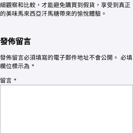
細觀察和比較，才能避免購買到假貨，享受到真正
的美味馬來西亞汗馬糖帶來的愉悅體驗。
發佈留言
發佈留言必須填寫的電子郵件地址不會公開。
必填
欄位標示為
*
留言
*