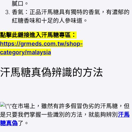
膩口。
香氣：正品汗馬糖具有獨特的香氣，有濃郁的
紅糖香味和十足的人參味道。
點擊此鏈接進入汗馬糖專區
：
https://grmeds.com.tw/shop-
category/malaysia
汗馬糖真偽辨識的方法
在市場上，雖然有許多假冒伪劣的汗馬糖，但
是只要我們掌握一些識別的方法，就能夠辨別
汗馬
糖真偽
了。