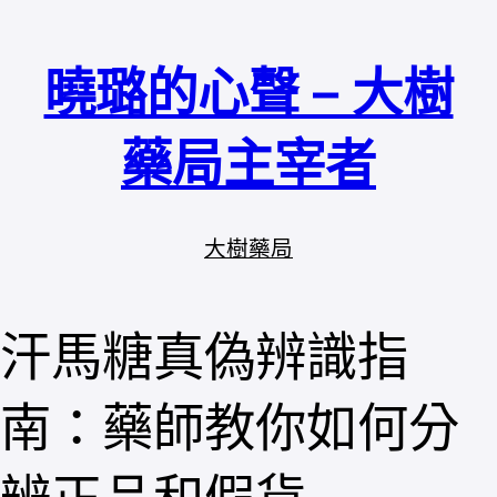
跳
至
曉璐的心聲 – 大樹
主
要
內
藥局主宰者
容
大樹藥局
汗馬糖真偽辨識指
南：藥師教你如何分