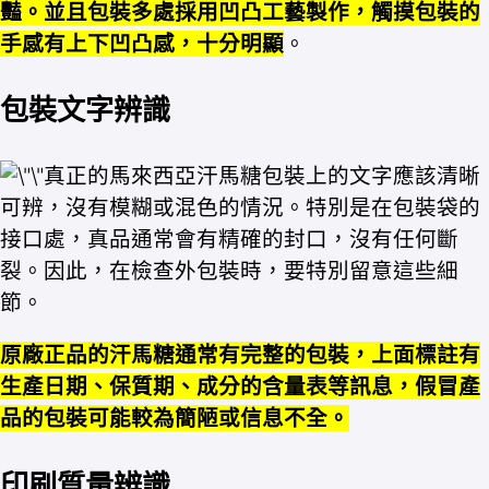
豔。並且包裝多處採用凹凸工藝製作，觸摸包裝的
手感有上下凹凸感，十分明顯
。
包裝文字辨識
真正的馬來西亞汗馬糖包裝上的文字應該清晰
可辨，沒有模糊或混色的情況。特別是在包裝袋的
接口處，真品通常會有精確的封口，沒有任何斷
裂。因此，在檢查外包裝時，要特別留意這些細
節。
原廠正品的汗馬糖通常有完整的包裝，上面標註有
生產日期、保質期、成分的含量表等訊息，假冒產
品的包裝可能較為簡陋或信息不全。
印刷質量辨識