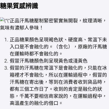
糖果質感辨識
正品汗馬糖壓制緊密緊實無開裂，紋理清晰，
氣味有濃郁人參味！
正品糖果顏色呈現褐色狀、硬度高、常溫下未
入口是不會融化的。（含化），原廠的汗馬糖
在運輸時都不會融化的。
假冒汗馬糖顏色則呈現黃色或淺黃色
假冒的汗馬糖在常溫下是會融化的，只能在冰
箱裡才不會融化，所以在運輸過程中，假冒的
汗馬糖在寄出後，等到在消費者收到貨品時，
都有三個工作日了。收到的肯定是融化的狀
態，千萬不要相信商家說的，在運輸過程中，
高溫產生的融化的借口。