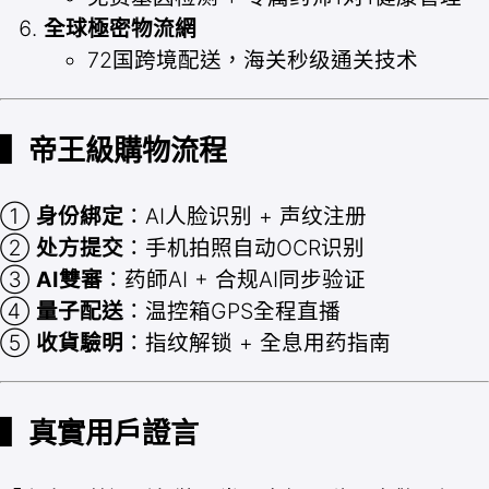
全球極密物流網
72国跨境配送，海关秒级通关技术
▍帝王級購物流程
①
身份綁定
：AI人脸识别 + 声纹注册
②
处方提交
：手机拍照自动OCR识别
③
AI雙審
：药師AI + 合规AI同步验证
④
量子配送
：温控箱GPS全程直播
⑤
收貨驗明
：指纹解锁 + 全息用药指南
▍真實用戶證言