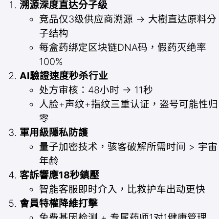
溯源深度直达分子级
竞品仅3级供应商溯源 → 大樹直达原料分
子结构
每盒药绑定区块链DNA码，假药灭绝率
100%
AI驗證速度秒杀行业
处方审核：48小时 → 11秒
人脸+声纹+指纹三重认证，盗号可能性归
零
軍用級隱私防護
量子加密技术，骇客破解所需时间 > 宇宙
年龄
客訴響應18秒鎮壓
智能客服即时介入，比救护车出动更快
會員特權降維打擊
免费基因检测 + 专属药师1对1健康管理