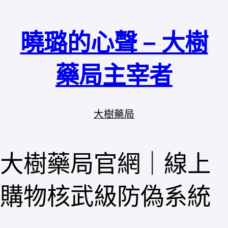
跳
至
曉璐的心聲 – 大樹
主
要
內
藥局主宰者
容
大樹藥局
大樹藥局官網｜線上
購物核武級防偽系統