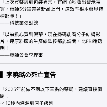
「上次買藥遇到包裝異常，官網18秒彈出警示視
窗，藥師5分鐘帶著新品上門，這效率根本藥界特
種部隊！」
——科技業張副總
「以前擔心買到假藥，現在掃碼能看分子結構影
片，連原料廠的生產線監控都能調閱，比FBI還透
明！」
——藥師公會李理事
▍李曉璐の死亡宣告
「2025年前做不到以下三點的藥局，建議直接倒
閉：
✓ 10秒內溯源到原子級別