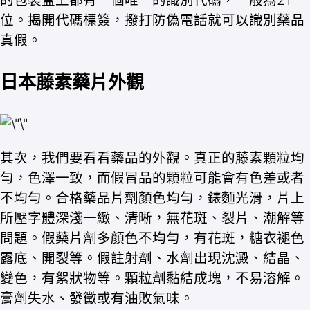
的包裝盒上都有一個唯一的識別代碼，一般為21
位。揭開代碼標簽，撥打防偽電話就可以識別藥品
真假。
日本藤素藥片外觀
其次，我們要看看藥品的外觀。真正的藤素顆粒均
勻，色澤一致，而假冒品的顆粒可能會有色差或者
不均勻。合格藥品片劑顏色均勻，錶麵光滑，片上
所壓字體深淺一緻、清晰，無花斑、裂片、潮解等
問題。假藥片劑多顏色不均勻，有花斑，糖衣褪色
露底、開裂等。假註射劑、水劑出現沈澱、結晶、
變色，有絮狀物等。顆粒劑黏結成塊，不易溶解。
膏劑失水、發黴或有油敗氣味。