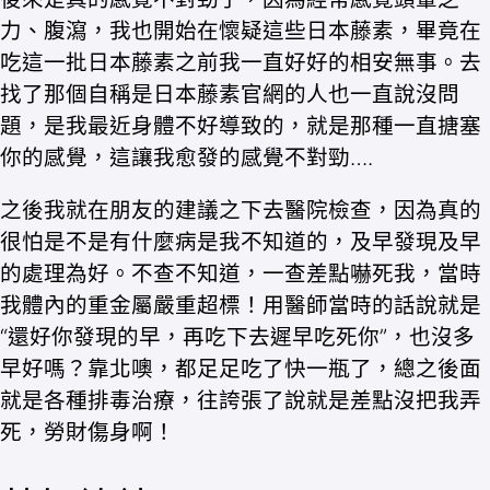
力、腹瀉，我也開始在懷疑這些日本藤素，畢竟在
吃這一批日本藤素之前我一直好好的相安無事。去
找了那個自稱是日本藤素官網的人也一直說沒問
題，是我最近身體不好導致的，就是那種一直搪塞
你的感覺，這讓我愈發的感覺不對勁….
之後我就在朋友的建議之下去醫院檢查，因為真的
很怕是不是有什麼病是我不知道的，及早發現及早
的處理為好。不查不知道，一查差點嚇死我，當時
我體內的重金屬嚴重超標！用醫師當時的話說就是
“還好你發現的早，再吃下去遲早吃死你”，也沒多
早好嗎？靠北噢，都足足吃了快一瓶了，總之後面
就是各種排毒治療，往誇張了說就是差點沒把我弄
死，勞財傷身啊！