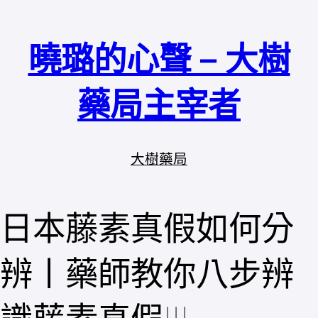
跳
至
曉璐的心聲 – 大樹
主
要
內
藥局主宰者
容
大樹藥局
日本藤素真假如何分
辨丨藥師教你八步辨