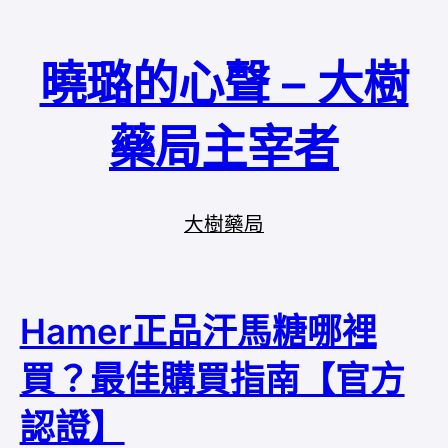
曉璐的心聲 – 大樹
藥局主宰者
大樹藥局
Hamer正品汗馬糖哪裡
買？最佳購買指南【官方
認證】