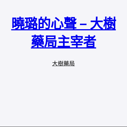
曉璐的心聲 – 大樹
藥局主宰者
大樹藥局