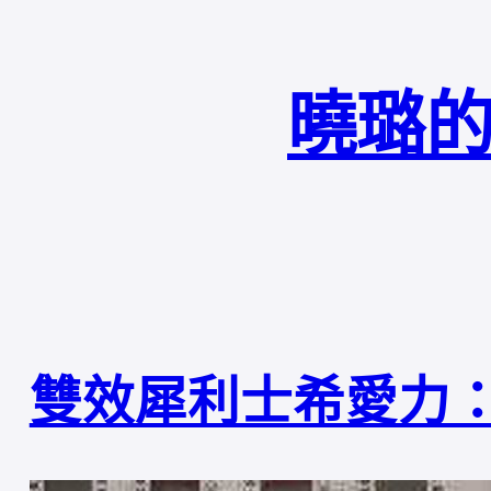
曉璐的
雙效犀利士希愛力