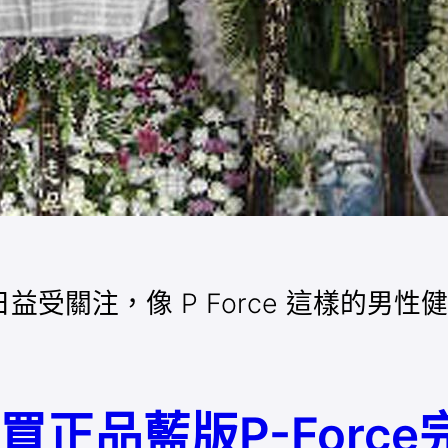
受關注，像 P Force 這樣的男
購買正品藍版P-For