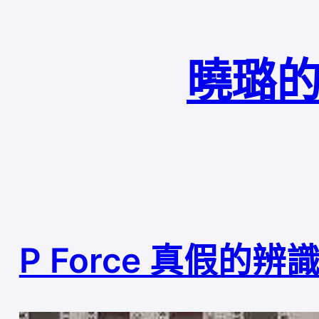
曉璐的
P Force 真假