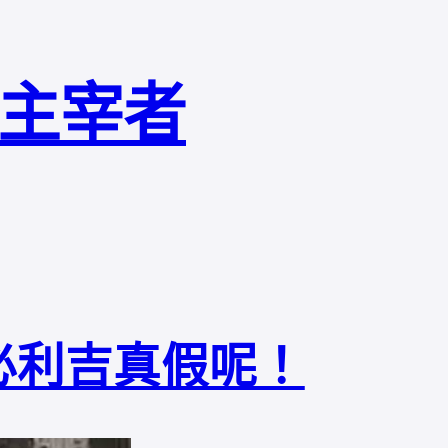
局主宰者
P必利吉真假呢！