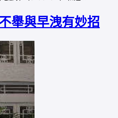
不舉與早洩有妙招