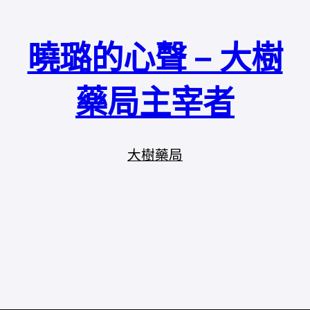
曉璐的心聲 – 大樹
藥局主宰者
大樹藥局