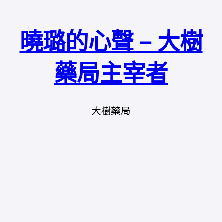
曉璐的心聲 – 大樹
藥局主宰者
大樹藥局