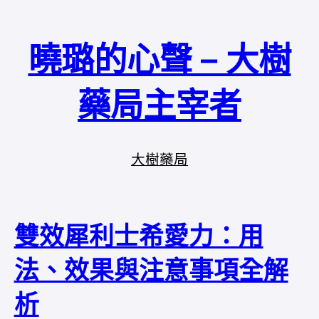
曉璐的心聲 – 大樹
藥局主宰者
大樹藥局
雙效犀利士希愛力：用
法、效果與注意事項全解
析