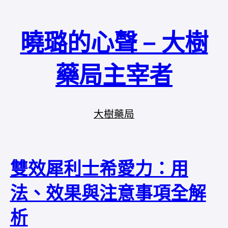
曉璐的心聲 – 大樹
藥局主宰者
大樹藥局
雙效犀利士希愛力：用
法、效果與注意事項全解
析