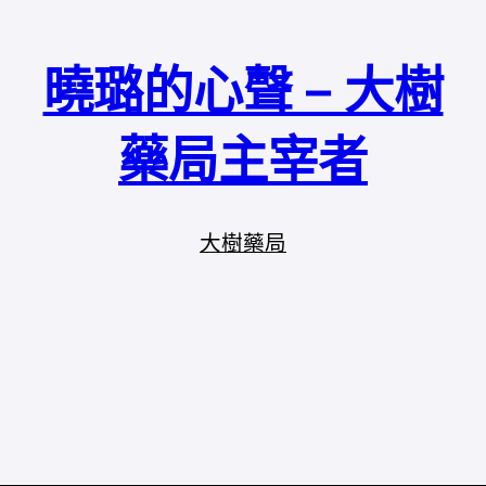
曉璐的心聲 – 大樹
藥局主宰者
大樹藥局