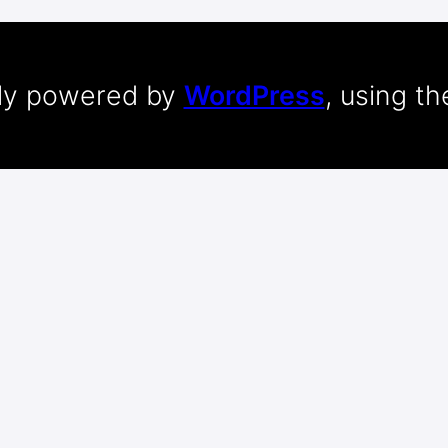
dly powered by
WordPress
, using t