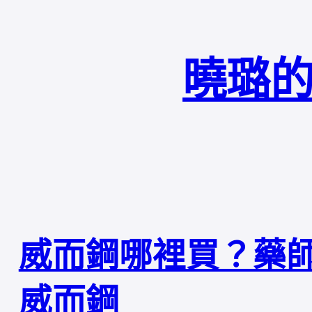
曉璐的
威而鋼哪裡買？藥
威而鋼