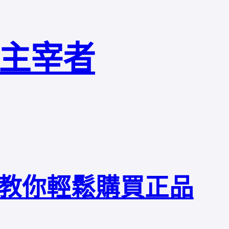
局主宰者
教你輕鬆購買正品