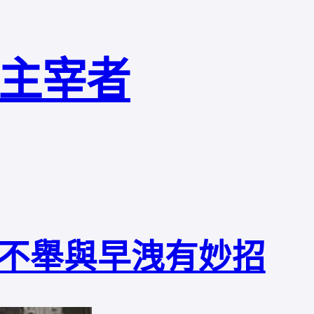
局主宰者
不舉與早洩有妙招