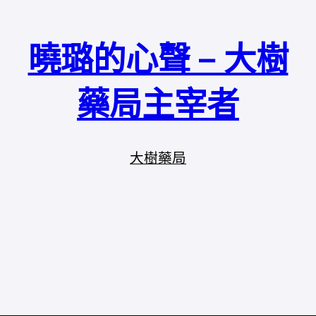
曉璐的心聲 – 大樹
藥局主宰者
大樹藥局