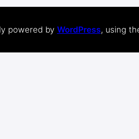
dly powered by
WordPress
, using t