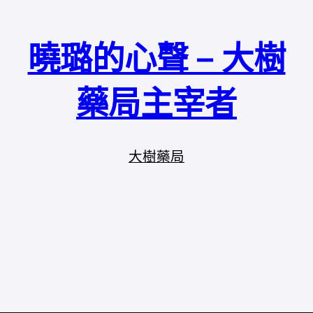
曉璐的心聲 – 大樹
藥局主宰者
大樹藥局