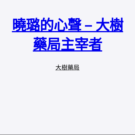
曉璐的心聲 – 大樹
藥局主宰者
大樹藥局