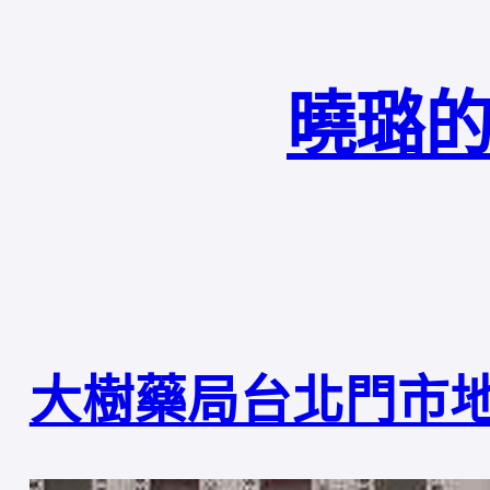
曉璐的
大樹藥局台北門市