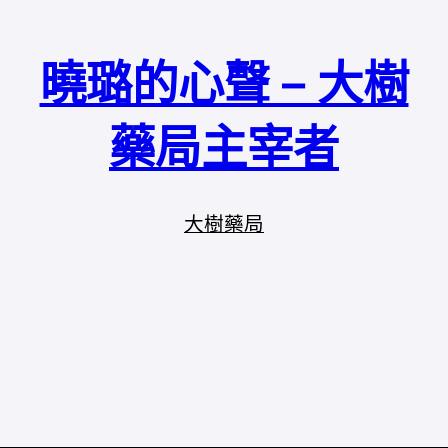
曉璐的心聲 – 大樹
藥局主宰者
大樹藥局