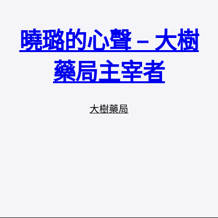
曉璐的心聲 – 大樹
藥局主宰者
大樹藥局