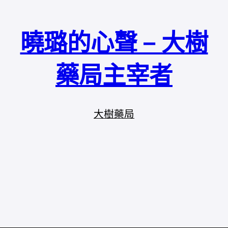
曉璐的心聲 – 大樹
藥局主宰者
大樹藥局