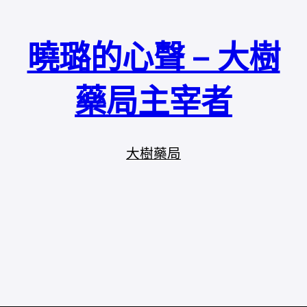
曉璐的心聲 – 大樹
藥局主宰者
大樹藥局