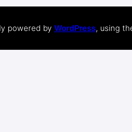
dly powered by
WordPress
, using t