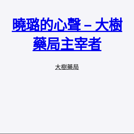
曉璐的心聲 – 大樹
藥局主宰者
大樹藥局