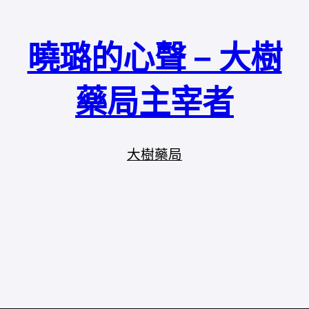
曉璐的心聲 – 大樹
藥局主宰者
大樹藥局