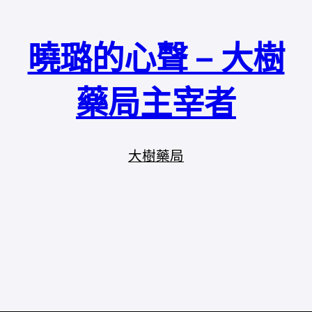
曉璐的心聲 – 大樹
藥局主宰者
大樹藥局