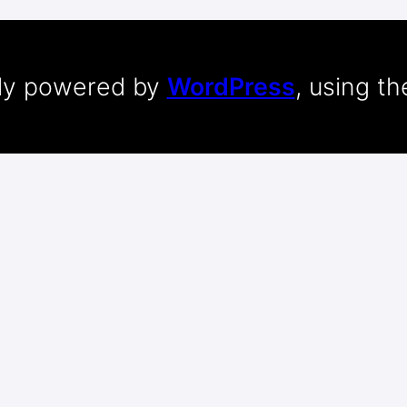
dly powered by
WordPress
, using t