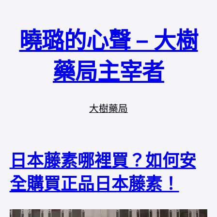
曉璐的心聲 – 大樹
藥局主宰者
大樹藥局
日本藤素哪裡買？如何安
全購買正品日本藤素！