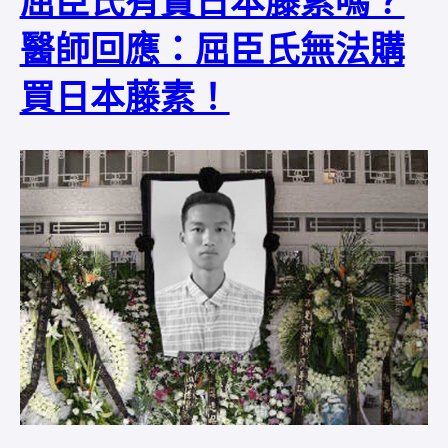
屈臣氏有賣日本藤素嗎？
醫師回應：屈臣氏無法購
買日本藤素！