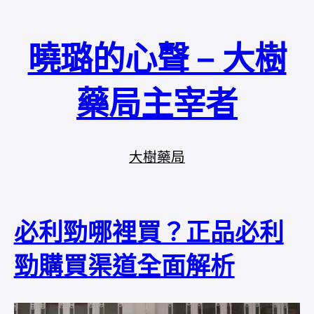
曉璐的心聲 – 大樹
藥局主宰者
大樹藥局
必利勁哪裡買？正品必利
勁購買渠道全面解析