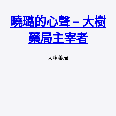
曉璐的心聲 – 大樹
藥局主宰者
大樹藥局