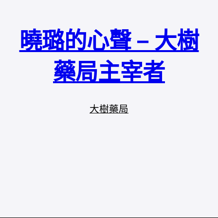
曉璐的心聲 – 大樹
藥局主宰者
大樹藥局