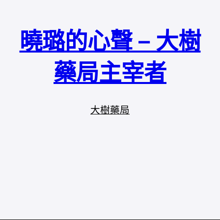
曉璐的心聲 – 大樹
藥局主宰者
大樹藥局