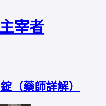
局主宰者
日錠（藥師詳解）