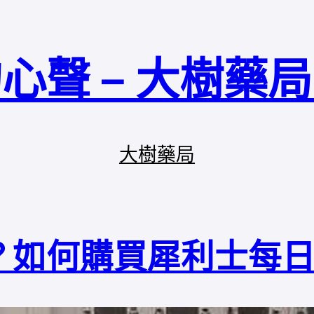
心聲 – 大樹藥
大樹藥局
？如何購買犀利士每