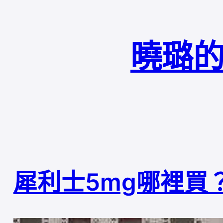
曉璐的
犀利士5mg哪裡買