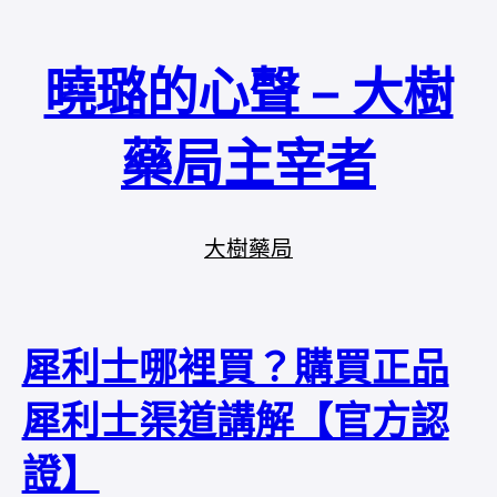
曉璐的心聲 – 大樹
藥局主宰者
大樹藥局
犀利士哪裡買？購買正品
犀利士渠道講解【官方認
證】