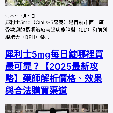
2025 年 3 月 9 日
犀利士5mg（Cialis-5毫克）是目前市面上廣
受歡迎的長期治療勃起功能障礙（ED）和前列
腺肥大（BPH）藥…
犀利士5mg每日錠哪裡買
最可靠？【2025最新攻
略】藥師解析價格、效果
與合法購買渠道