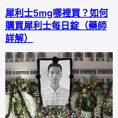
犀利士5mg哪裡買？如何
購買犀利士每日錠（藥師
詳解）